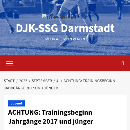
Zum
Inhalt
springen
DJK-SSG Darmstadt
MEHR ALS MEIN VEREIN
Primäres
Menü
START
2023
SEPTEMBER
4.
ACHTUNG: TRAININGSBEGINN
JAHRGÄNGE 2017 UND JÜNGER
Jugend
ACHTUNG: Trainingsbeginn
Jahrgänge 2017 und jünger