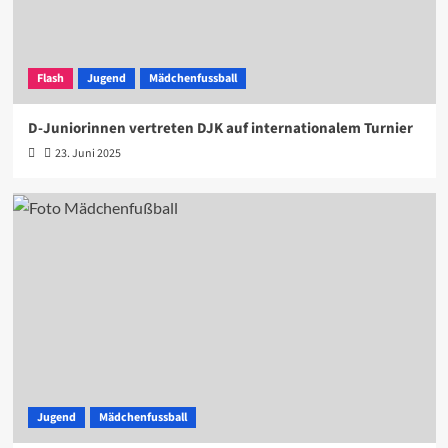
Flash
Jugend
Mädchenfussball
D-Juniorinnen vertreten DJK auf internationalem Turnier
23. Juni 2025
Jugend
Mädchenfussball