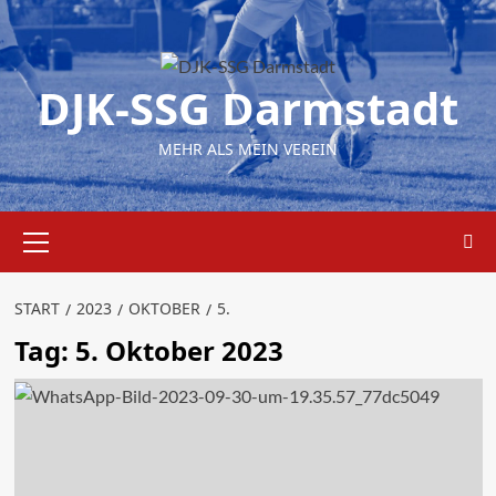
Zum
Inhalt
springen
DJK-SSG Darmstadt
MEHR ALS MEIN VEREIN
Primäres
Menü
START
2023
OKTOBER
5.
Tag:
5. Oktober 2023