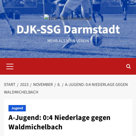
Zum
Inhalt
springen
DJK-SSG Darmstadt
MEHR ALS MEIN VEREIN
Primäres
Menü
START
2023
NOVEMBER
8.
A-JUGEND: 0:4 NIEDERLAGE GEGEN
WALDMICHELBACH
Jugend
A-Jugend: 0:4 Niederlage gegen
Waldmichelbach