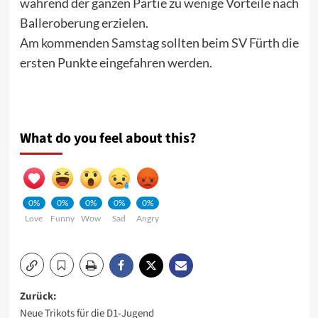
während der ganzen Partie zu wenige Vorteile nach
Balleroberung erzielen.
Am kommenden Samstag sollten beim SV Fürth die
ersten Punkte eingefahren werden.
What do you feel about this?
0%
0%
0%
0%
0%
Love
Funny
Wow
Sad
Angry
Beitragsnavigation
Zurück:
Neue Trikots für die D1-Jugend