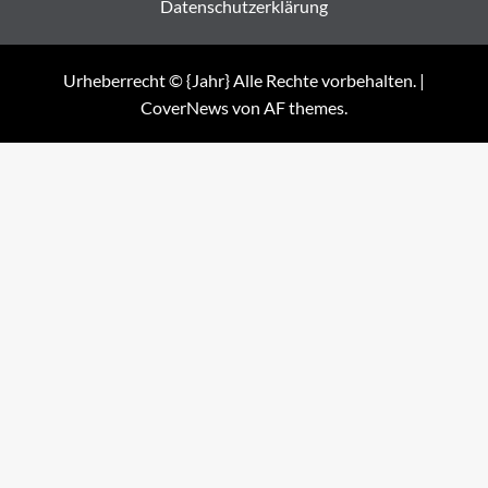
Datenschutzerklärung
Urheberrecht © {Jahr} Alle Rechte vorbehalten.
|
CoverNews
von AF themes.