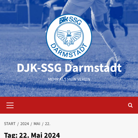
Zum
Inhalt
springen
DJK-SSG Darmstadt
MEHR ALS MEIN VEREIN
Primäres
Menü
START
2024
MAI
22.
Tag:
22. Mai 2024