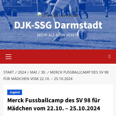
Zum
Inhalt
springen
DJK-SSG Darmstadt
MEHR ALS MEIN VEREIN
Primäres
Menü
START
2024
MAI
30.
MERCK FUSSBALLCAMP DES SV 98
FÜR MÄDCHEN VOM 22.10. – 25.10.2024
Jugend
Merck Fussballcamp des SV 98 für
Mädchen vom 22.10. – 25.10.2024