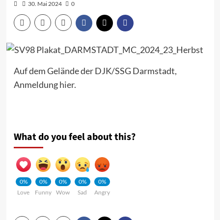
30. Mai 2024
0
Auf dem Gelände der DJK/SSG Darmstadt,
Anmeldung
hier
.
What do you feel about this?
0%
0%
0%
0%
0%
Love
Funny
Wow
Sad
Angry