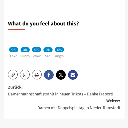
What do you feel about this?
0%
0%
0%
0%
0%
Love
Funny
Wow
Sad
Angry
Beitragsnavigation
Zurück:
Damenmannschaft strahlt in neuen Trikots – Danke Fraport!
Weiter:
Damen mit Doppelspieltag in Nieder-Ramstadt