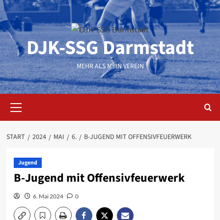
Zum
Inhalt
springen
DJK-SSG Darmstadt
MEHR ALS MEIN VEREIN
Primäres
Menü
START
2024
MAI
6.
B-JUGEND MIT OFFENSIVFEUERWERK
Jugend
B-Jugend mit Offensivfeuerwerk
6. Mai 2024
0